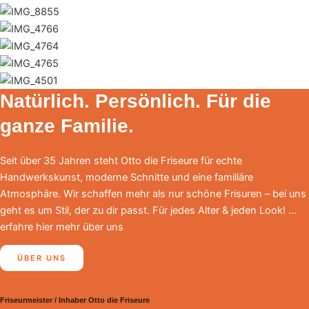
Natürlich. Persönlich. Für die
ganze Familie.
Seit über 35 Jahren steht Otto die Friseure für echte
Handwerkskunst, moderne Schnitte und eine familiäre
Atmosphäre. Wir schaffen mehr als nur schöne Frisuren – bei uns
geht es um Stil, der zu dir passt.
Für jedes Alter & jeden Look! …
erfahre hier mehr über uns
ÜBER UNS
Friseurmeister / Inhaber Otto die Friseure