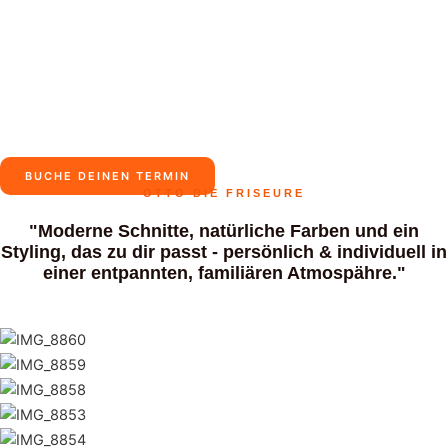
WILLKOMMEN BEI OTTO DIE FRISEURE
Zum
MAI
Inhalt
Friseurhandwerk mit
MEN
springen
Tradition
BUCHE DEINEN TERMIN
OTTO DIE FRISEURE
"Moderne Schnitte, natürliche Farben und ein
Styling, das zu dir passt - persönlich & individuell in
einer entpannten, familiären Atmospähre."