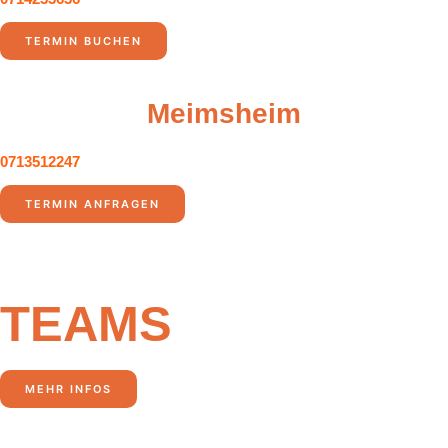
TERMIN BUCHEN
Meimsheim
0713512247
TERMIN ANFRAGEN
Werde Teil
unseres
TEAMS
MEHR INFOS
Ob trendiger Haarschnitt, natürliches Farbspiel oder