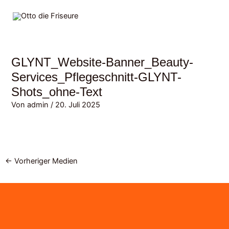
Zum
MAI
Inhalt
MEN
springen
GLYNT_Website-Banner_Beauty-
Services_Pflegeschnitt-GLYNT-
Shots_ohne-Text
Von
admin
/
20. Juli 2025
←
Vorheriger Medien