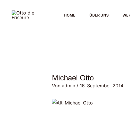
Zum
Inhalt
HOME
ÜBER UNS
WER
springen
Michael Otto
Von
admin
/
16. September 2014