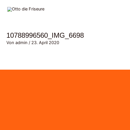
Zum
MAI
Inhalt
MEN
springen
10788996560_IMG_6698
Von
admin
/
23. April 2020