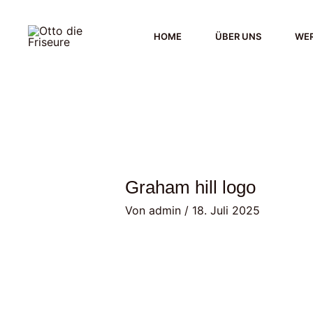
Zum
Inhalt
HOME
ÜBER UNS
WER
springen
Graham hill logo
Von
admin
/
18. Juli 2025