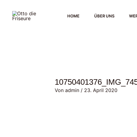
Zum
Inhalt
HOME
ÜBER UNS
WER
springen
10750401376_IMG_74
Von
admin
/
23. April 2020