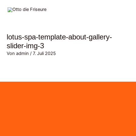
Zum
MAI
Inhalt
MEN
springen
lotus-spa-template-about-gallery-
slider-img-3
Von
admin
/
7. Juli 2025